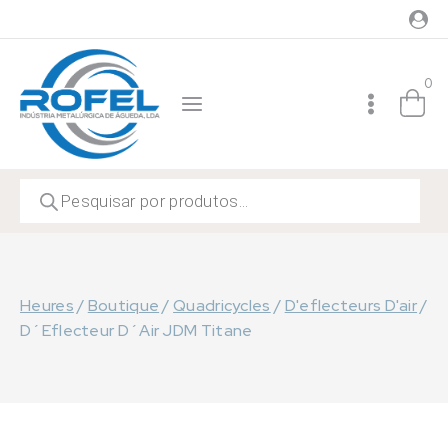
Skip
to
content
0
Recherche
de
produits
Heures
/
Boutique
/
Quadricycles
/
D'eflecteurs D'air
/
D´Eflecteur D´Air JDM Titane