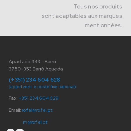
Tous nos produits
sont adaptables aux marques
mentionnées.
Apartado 343 - Barrô
3750-353 Barrô Agueda
(+351) 234 604 628
(appel vers le poste fixe national)
Fax:
+351 234 604 629
Email:
rofel@rofel.pt
rh@rofel.pt