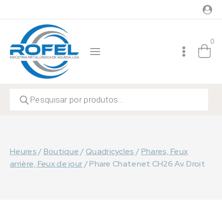
Skip
to
content
0
Recherche
de
produits
Heures
/
Boutique
/
Quadricycles
/
Phares, Feux
arrière, Feux de jour
/
Phare Chatenet CH26 Av. Droit