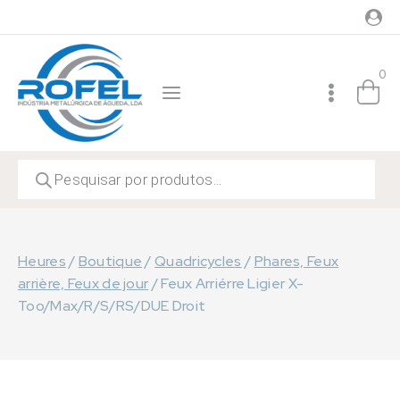
Skip
to
content
0
Recherche
de
produits
Heures
/
Boutique
/
Quadricycles
/
Phares, Feux
arrière, Feux de jour
/
Feux Arriérre Ligier X-
Too/Max/R/S/RS/DUE Droit