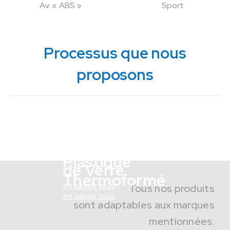
Av. « ABS »
Sport
Processus que nous
proposons
Métallurgie
Fibre
en savoir plus
Plastique
de Verre
Thermoformé
en savoir plus
Tous nos produits
en savoir plus
sont adaptables aux marques
mentionnées.