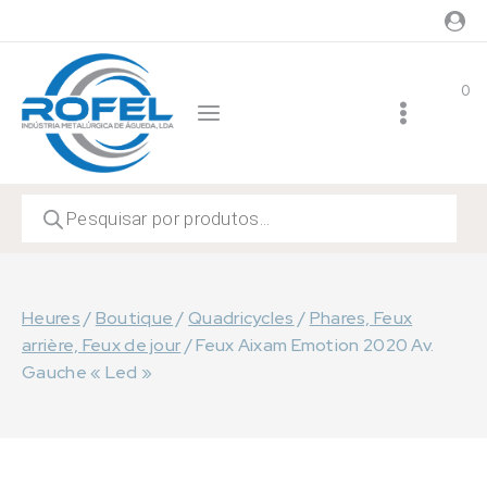
Skip
to
content
0
Recherche
de
produits
Heures
/
Boutique
/
Quadricycles
/
Phares, Feux
arrière, Feux de jour
/
Feux Aixam Emotion 2020 Av.
Gauche « Led »