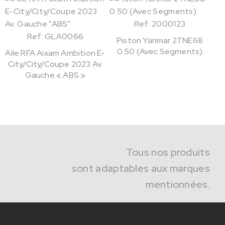
Ref: 2000123
Ref: GLA0066
Piston Yanmar 2TNE68
0.50 (Avec Segments)
Aile RFA Aixam Ambition E-
City/City/Coupe 2023 Av.
Gauche « ABS »
Tous nos produits
sont adaptables aux marques
mentionnées.