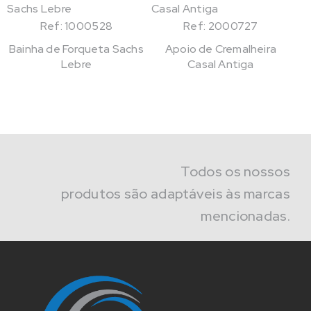
Ref: 1000528
Ref: 2000727
Bainha de Forqueta Sachs
Apoio de Cremalheira
Lebre
Casal Antiga
Todos os nossos
produtos são adaptáveis às marcas
mencionadas.