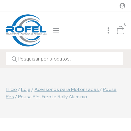
Skip
to
content
0
Products
search
Início
/
Loja
/
Acessórios para Motorizadas
/
Pousa
Pés
/
Pousa Pés Frente Rally Aluminio