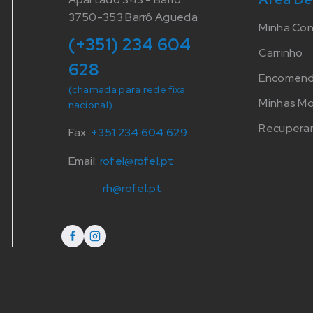
3750-353 Barrô Agueda
Minha Co
(+351) 234 604
Carrinho
628
Encomen
(chamada para rede fixa
Minhas M
nacional)
Recuperar
Fax:
+351 234 604 629
Email:
rofel@rofel.pt
rh@rofel.pt