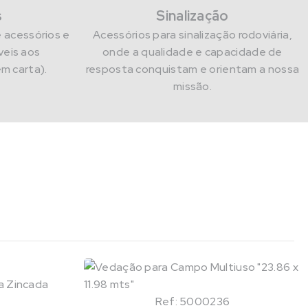
s
Sinalização
e acessórios e
Acessórios para sinalização rodoviária,
eis aos
onde a qualidade e capacidade de
em carta).
resposta conquistam e orientam a nossa
missão.
Ref: 5000236