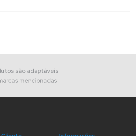
Plástico
Termoformado
saber mais
dutos são adaptáveis
marcas mencionadas.
 Cliente
Informações