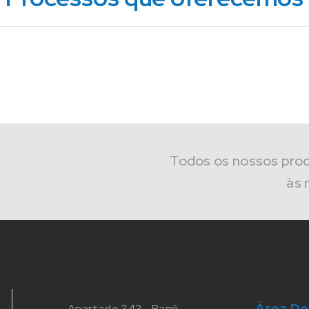
Fibra
de Vidro
saber mais
Todos os nossos pro
às 
Área De
Apartado 343 - Barrô