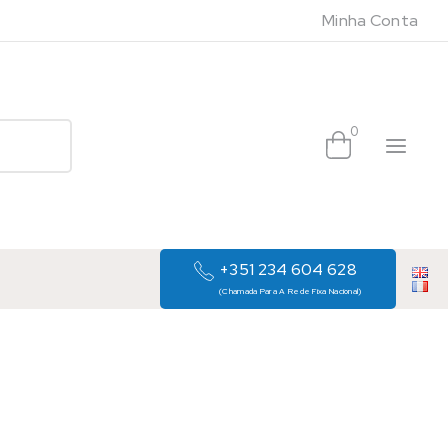
Minha Conta
0
+351 234 604 628
(Chamada Para A Rede Fixa Nacional)