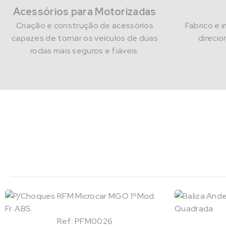
Acessórios para Motorizadas
Criação e construção de acessórios
Fabrico e 
capazes de tornar os veículos de duas
direcio
rodas mais seguros e fiáveis.
Ref: PFM0026