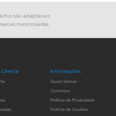
dutos são adaptáveis
marcas mencionadas.
 Cliente
Informações
nta
Quem Somos
Contatos
das
Política de Privacidade
oradas
Política de Cookies