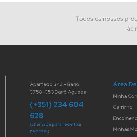
Todos os nossos pro
às 
Área De
Apartado 343 - Barrô
3750-353 Barrô Agueda
Minha Co
(+351) 234 604
Carrinho
628
Encomen
(chamada para rede fixa
Minhas M
nacional)