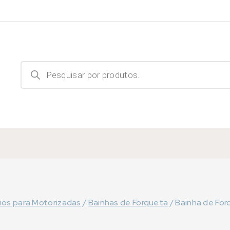
Products
search
ios para Motorizadas
/
Bainhas de Forqueta
/
Bainha de For