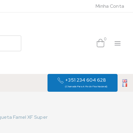
Minha Conta
0
+351 234 604 628
(Chamada Para A Rede Fixa Nacional)
queta Famel XF Super