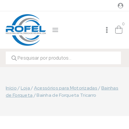
Skip
to
content
0
Products
search
Início
/
Loja
/
Acessórios para Motorizadas
/
Bainhas
de Forqueta
/
Bainha de Forqueta Tricarro