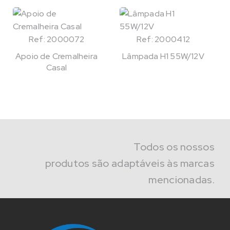
Ref: 2000072
Ref: 2000412
Apoio de Cremalheira
Lâmpada H1 55W/12V
Casal
Todos os nossos
produtos são adaptáveis às marcas
mencionadas.