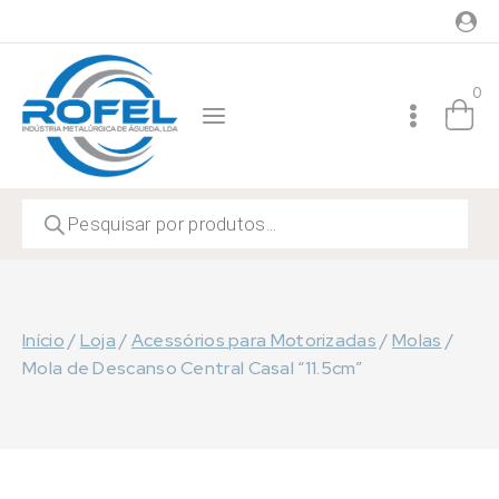
Skip
to
content
0
Products
search
Início
/
Loja
/
Acessórios para Motorizadas
/
Molas
/
Mola de Descanso Central Casal “11.5cm”