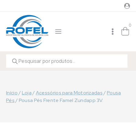
Skip
to
content
0
Products
search
Início
/
Loja
/
Acessórios para Motorizadas
/
Pousa
Pés
/
Pousa Pés Frente Famel Zundapp 3V.