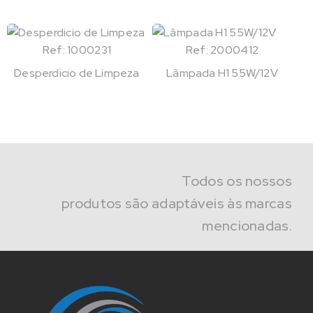
Ref: 1000231
Ref: 2000412
Desperdicio de Limpeza
Lâmpada H1 55W/12V
Todos os nossos
produtos são adaptáveis às marcas
mencionadas.