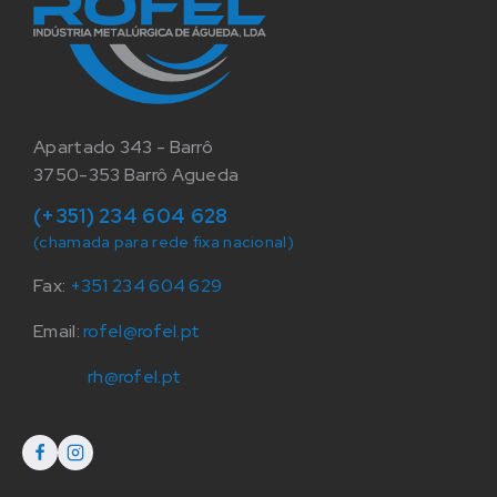
Apartado 343 - Barrô
3750-353 Barrô Agueda
(+351) 234 604 628
(chamada para rede fixa nacional)
Fax:
+351 234 604 629
Email:
rofel@rofel.pt
rh@rofel.pt