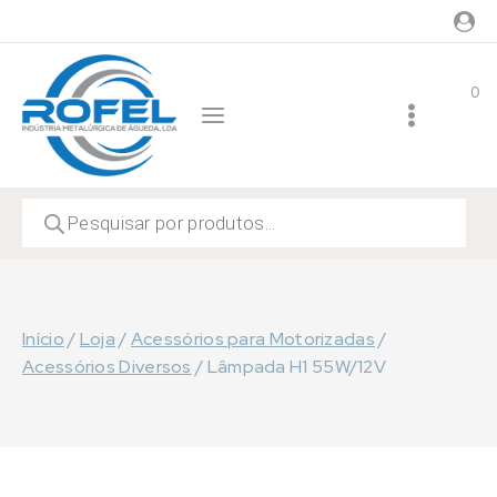
Skip
to
content
0
Products
search
Início
/
Loja
/
Acessórios para Motorizadas
/
Acessórios Diversos
/
Lâmpada H1 55W/12V