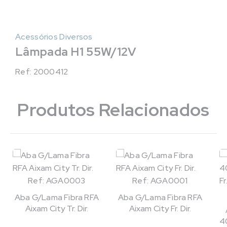
Acessórios Diversos
Lâmpada H1 55W/12V
Ref: 2000412
Produtos Relacionados
Ref: AGA0003
Ref: AGA0001
Aba G/Lama Fibra RFA
Aba G/Lama Fibra RFA
Aixam City Tr. Dir.
Aixam City Fr. Dir.
4