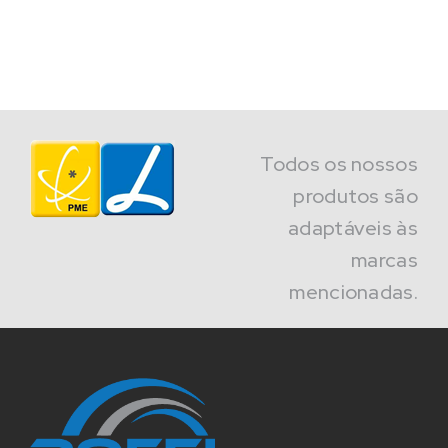
Todos os nossos
produtos são
adaptáveis às
marcas
mencionadas.