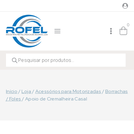
Skip
to
content
0
Products
search
Início
/
Loja
/
Acessórios para Motorizadas
/
Borrachas
/ Foles
/
Apoio de Cremalheira Casal