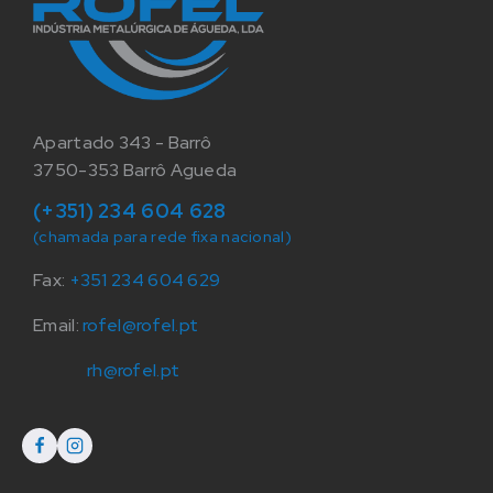
Apartado 343 - Barrô
3750-353 Barrô Agueda
(+351) 234 604 628
(chamada para rede fixa nacional)
Fax:
+351 234 604 629
Email:
rofel@rofel.pt
rh@rofel.pt