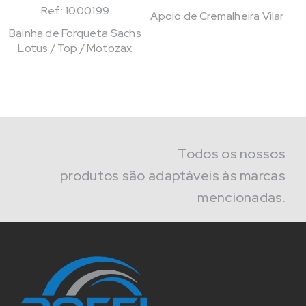
Ref: 1000199
Apoio de Cremalheira Vilar
Bainha de Forqueta Sachs
Lotus / Top / Motozax
Todos os nossos
produtos são adaptáveis às marcas
mencionadas.