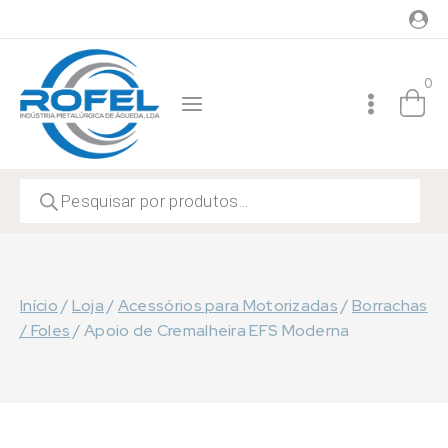
Skip
to
content
0
Products
search
Início
/
Loja
/
Acessórios para Motorizadas
/
Borrachas
/ Foles
/
Apoio de Cremalheira EFS Moderna