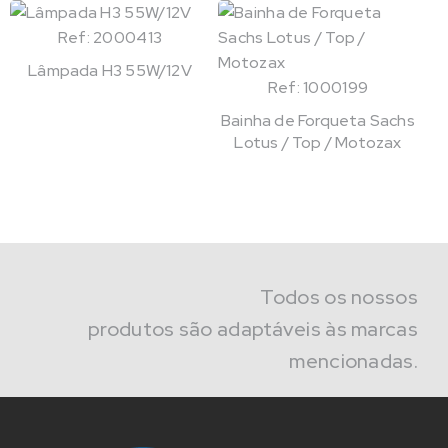
Ref: 2000413
Lâmpada H3 55W/12V
Ref: 1000199
Bainha de Forqueta Sachs
Lotus / Top / Motozax
Todos os nossos
produtos são adaptáveis às marcas
mencionadas.