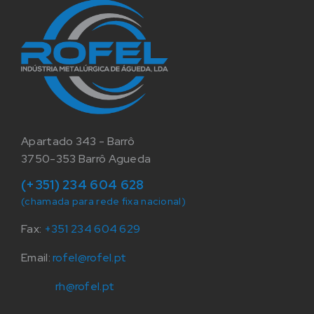
Apartado 343 - Barrô
3750-353 Barrô Agueda
(+351) 234 604 628
(chamada para rede fixa nacional)
Fax:
+351 234 604 629
Email:
rofel@rofel.pt
rh@rofel.pt