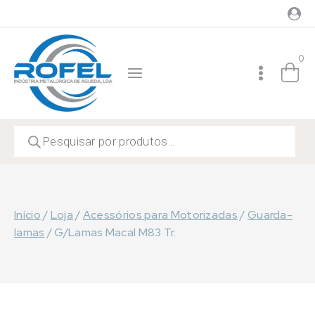
Skip
to
content
0
Products
search
Início
/
Loja
/
Acessórios para Motorizadas
/
Guarda-
lamas
/
G/Lamas Macal M83 Tr.