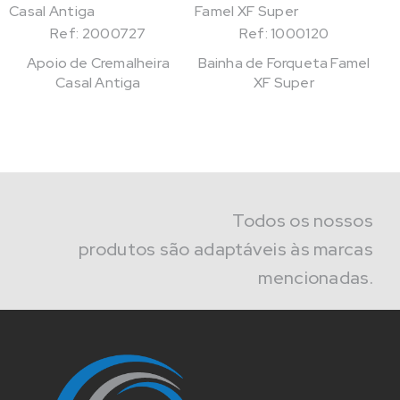
Ref: 2000727
Ref: 1000120
Apoio de Cremalheira
Bainha de Forqueta Famel
Casal Antiga
XF Super
Todos os nossos
produtos são adaptáveis às marcas
mencionadas.