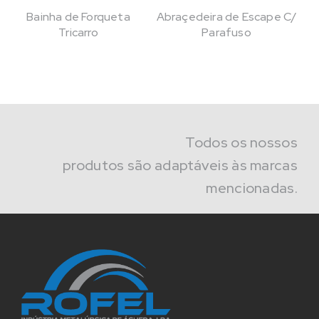
Bainha de Forqueta
Abraçedeira de Escape C/
Tricarro
Parafuso
Todos os nossos
produtos são adaptáveis às marcas
mencionadas.