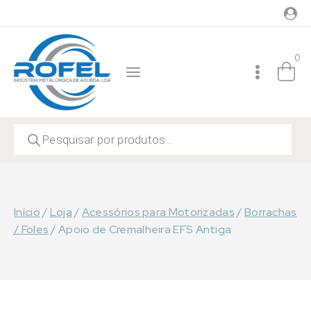
Skip
to
content
0
Products
search
Início
/
Loja
/
Acessórios para Motorizadas
/
Borrachas
/ Foles
/
Apoio de Cremalheira EFS Antiga