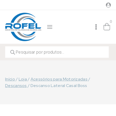
Skip
to
content
0
Products
search
Início
/
Loja
/
Acessórios para Motorizadas
/
Descansos
/
Descanso Lateral Casal Boss