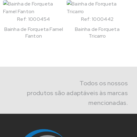
Ref: 1000454
Ref: 1000442
Bainha de Forqueta Famel
Bainha de Forqueta
Fanton
Tricarro
Todos os nossos
produtos são adaptáveis às marcas
mencionadas.