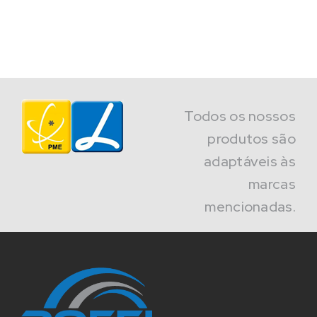
Todos os nossos
produtos são
adaptáveis às
marcas
mencionadas.