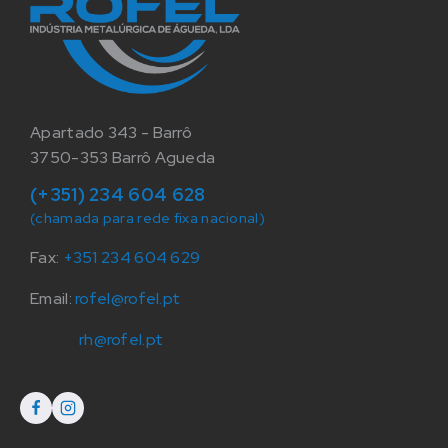
Apartado 343 - Barrô
3750-353 Barrô Agueda
(+351) 234 604 628
(chamada para rede fixa nacional)
Fax:
+351 234 604 629
Email:
rofel@rofel.pt
rh@rofel.pt