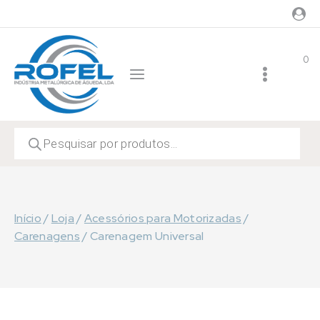
Skip
to
content
0
Products
search
Início
/
Loja
/
Acessórios para Motorizadas
/
Carenagens
/
Carenagem Universal