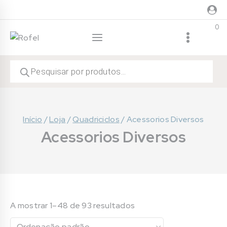
Skip
to
0
content
Products
search
Início
/
Loja
/
Quadriciclos
/
Acessorios Diversos
Acessorios Diversos
A mostrar 1–48 de 93 resultados