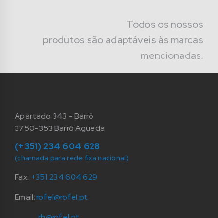
Todos os nossos
produtos são adaptáveis às marcas
mencionadas.
Apartado 343 - Barrô
3750-353 Barrô Agueda
(+351) 234 604 628
(chamada para rede fixa nacional)
Fax:
+351 234 604 629
Email:
rofel@rofel.pt
rh@rofel.pt