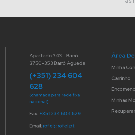
às 
Área De
Apartado 343 - Barrô
3750-353 Barrô Agueda
Minha Co
(+351) 234 604
Carrinho
628
Encomen
(chamada para rede fixa
Minhas M
nacional)
Recuperar
Fax:
+351 234 604 629
Email:
rofel@rofel.pt