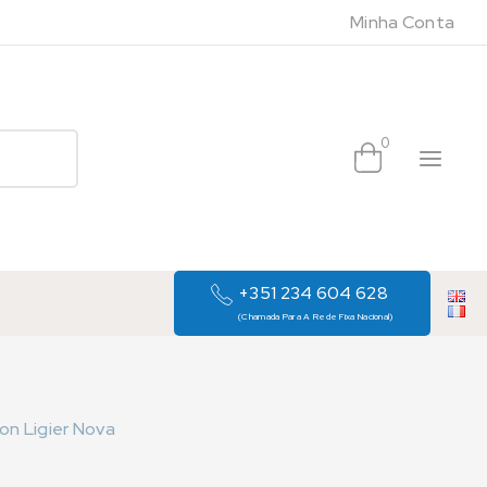
Minha Conta
0
+351 234 604 628
(Chamada Para A Rede Fixa Nacional)
on Ligier Nova