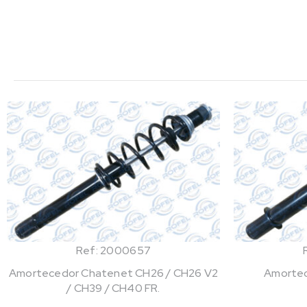
Ref: 2000657
Amortecedor Chatenet CH26 / CH26 V2
Amortec
/ CH39 / CH40 FR.