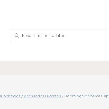
Products
search
uadriciclos
/
Acessorios Diversos
/
Dobradiça Metálica Cap