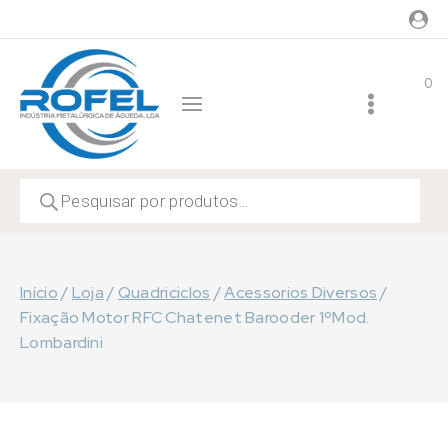
Skip
to
content
0
Products
search
Início
/
Loja
/
Quadriciclos
/
Acessorios Diversos
/
Fixação Motor RFC Chatenet Barooder 1ºMod.
Lombardini