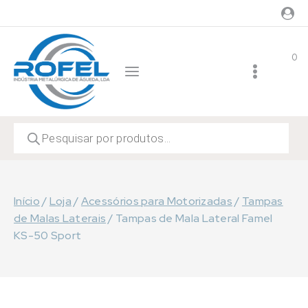
Skip
to
content
0
Products
search
Início
/
Loja
/
Acessórios para Motorizadas
/
Tampas
de Malas Laterais
/
Tampas de Mala Lateral Famel
KS-50 Sport