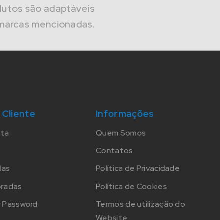
dutos são adaptáveis
marcas mencionadas.
 Cliente
Informações
nta
Quem Somos
Contatos
das
Política de Privacidade
oradas
Política de Cookies
 Password
Termos de utilização do
Website