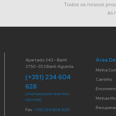
Todos os nossos pro
às 
Área De
Apartado 343 - Barrô
3750-353 Barrô Agueda
Minha Co
(+351) 234 604
Carrinho
628
Encomen
(chamada para rede fixa
Minhas M
nacional)
Recuperar
Fax:
+351 234 604 629