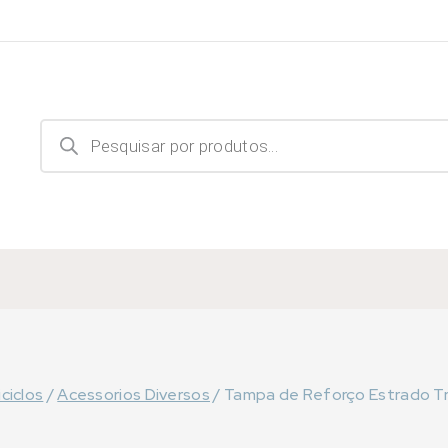
Products
search
ciclos
/
Acessorios Diversos
/
Tampa de Reforço Estrado T