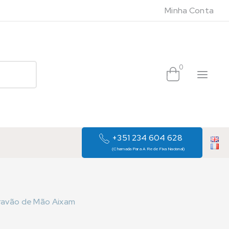
Minha Conta
0
+351 234 604 628
(Chamada Para A Rede Fixa Nacional)
ravão de Mão Aixam