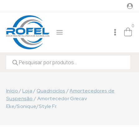
Skip
to
content
0
Products
search
Início
/
Loja
/
Quadriciclos
/
Amortecedores de
Suspensão
/
Amortecedor Grecav
Eke/Sonique/Style Fr.