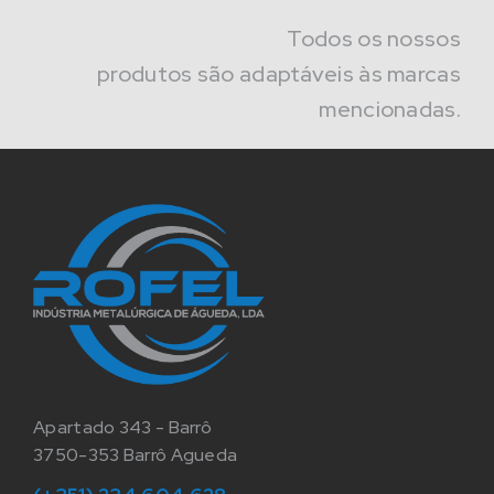
Todos os nossos
produtos são adaptáveis às marcas
mencionadas.
Apartado 343 - Barrô
3750-353 Barrô Agueda