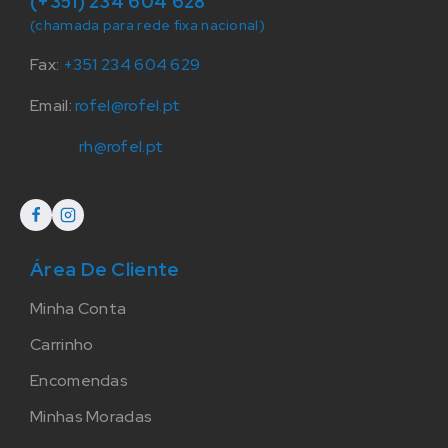
(+351) 234 604 628
(chamada para rede fixa nacional)
Fax:
+351 234 604 629
Email:
rofel@rofel.pt
rh@rofel.pt
Área De Cliente
Minha Conta
Carrinho
Encomendas
Minhas Moradas