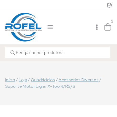
Skip
to
content
0
Products
search
Início
/
Loja
/
Quadriciclos
/
Acessorios Diversos
/
Suporte Motor Ligier X-Too R/RS/S