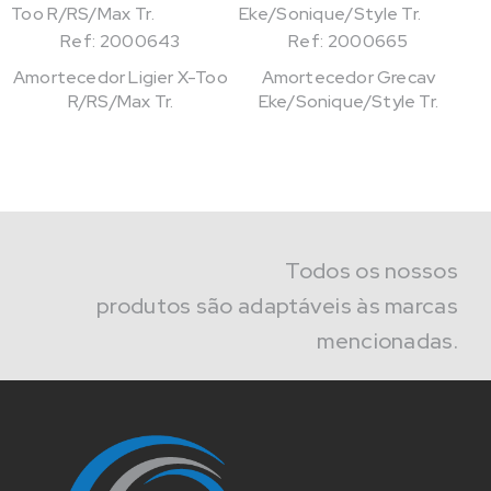
Ref: 2000643
Ref: 2000665
Amortecedor Ligier X-Too
Amortecedor Grecav
R/RS/Max Tr.
Eke/Sonique/Style Tr.
Todos os nossos
produtos são adaptáveis às marcas
mencionadas.