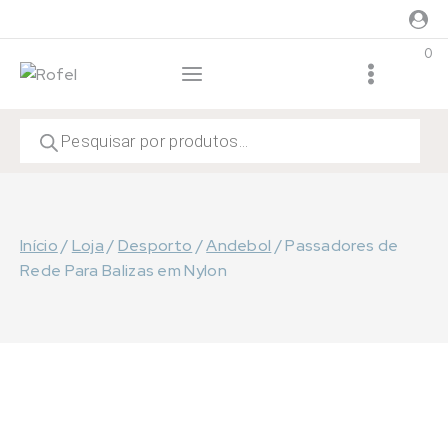
Skip
to
0
content
Products
search
Início
/
Loja
/
Desporto
/
Andebol
/
Passadores de
Rede Para Balizas em Nylon