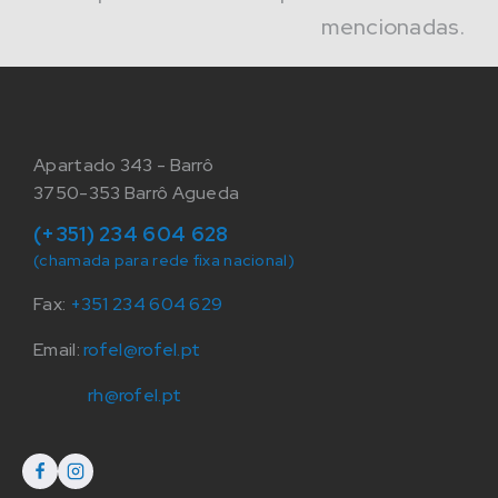
mencionadas.
Apartado 343 - Barrô
3750-353 Barrô Agueda
(+351) 234 604 628
(chamada para rede fixa nacional)
Fax:
+351 234 604 629
Email:
rofel@rofel.pt
rh@rofel.pt