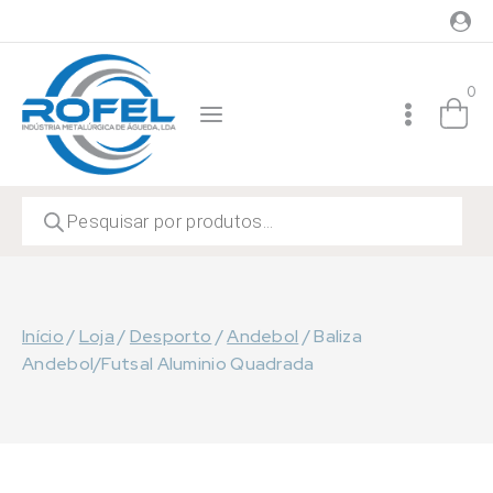
Skip
to
content
0
Products
search
Início
/
Loja
/
Desporto
/
Andebol
/
Baliza
Andebol/Futsal Aluminio Quadrada