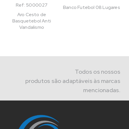
Ref: 5000027
Banco Futebol 08 Lugares
Aro Cesto de
Basquetebol Anti
Vandalismo
Todos os nossos
produtos são adaptáveis às marcas
mencionadas.