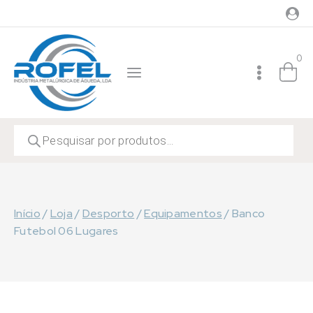
Skip
to
content
0
Products
search
Início
/
Loja
/
Desporto
/
Equipamentos
/
Banco
Futebol 06 Lugares