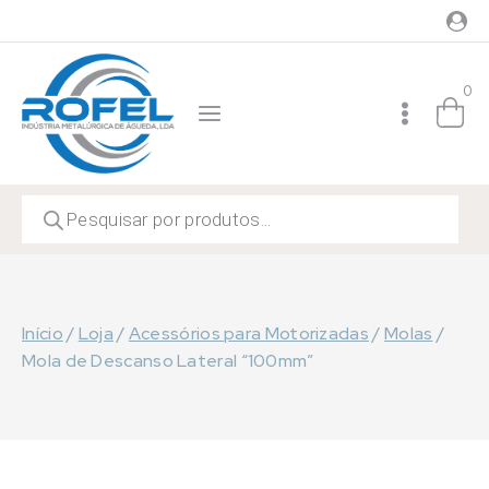
Skip
to
content
0
Products
search
Início
/
Loja
/
Acessórios para Motorizadas
/
Molas
/
Mola de Descanso Lateral “100mm”