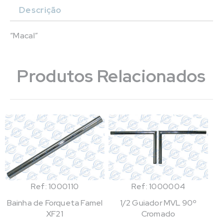
Descrição
“Macal”
Produtos Relacionados
Ref: 1000110
Ref: 1000004
Bainha de Forqueta Famel
1/2 Guiador MVL 90º
XF21
Cromado