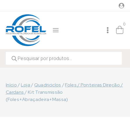
Skip
to
content
0
Products
search
Início
/
Loja
/
Quadriciclos
/
Foles / Ponteiras Direção /
Cardans
/
Kit Transmissão
(Foles+Abraçadeira+Massa)