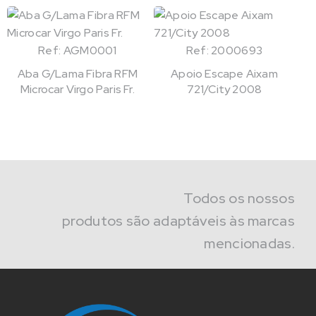
Ref: AGM0001
Ref: 2000693
Aba G/Lama Fibra RFM
Apoio Escape Aixam
Microcar Virgo Paris Fr.
721/City 2008
Todos os nossos
produtos são adaptáveis às marcas
mencionadas.