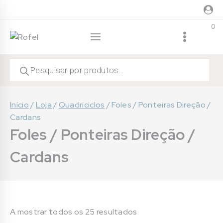
Skip
to
0
content
Products
search
Início
/
Loja
/
Quadriciclos
/
Foles / Ponteiras Direção /
Cardans
Foles / Ponteiras Direção /
Cardans
A mostrar todos os 25 resultados