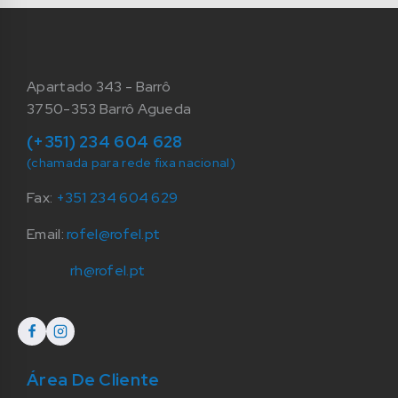
Apartado 343 - Barrô
3750-353 Barrô Agueda
(+351) 234 604 628
(chamada para rede fixa nacional)
Fax:
+351 234 604 629
Email:
rofel@rofel.pt
rh@rofel.pt
Área De Cliente