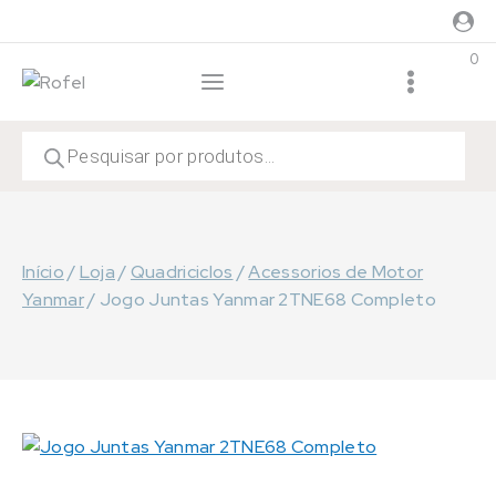
Skip
to
0
content
Products
search
Início
/
Loja
/
Quadriciclos
/
Acessorios de Motor
Yanmar
/
Jogo Juntas Yanmar 2TNE68 Completo