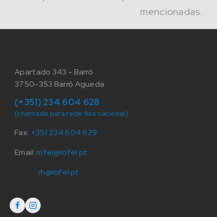
mencionadas.
Apartado 343 - Barrô
3750-353 Barrô Agueda
(+351) 234 604 628
(chamada para rede fixa nacional)
Fax:
+351 234 604 629
Email:
rofel@rofel.pt
rh@rofel.pt