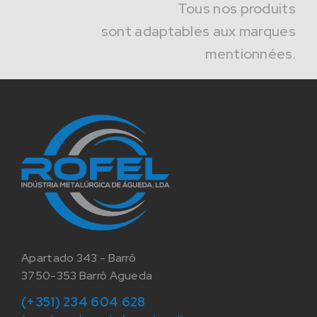
Tous nos produits
sont adaptables aux marques
mentionnées.
Apartado 343 - Barrô
3750-353 Barrô Agueda
(+351) 234 604 628