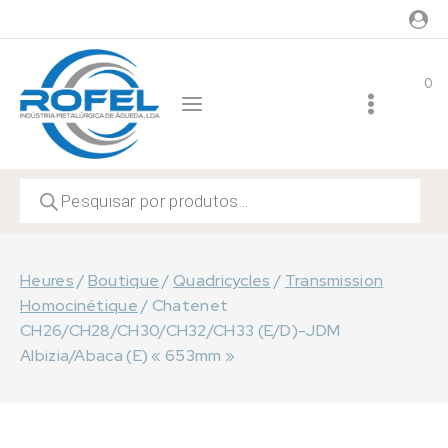
Skip
to
content
0
Recherche
de
produits
Heures
/
Boutique
/
Quadricycles
/
Transmission
Homocinétique
/
Chatenet
CH26/CH28/CH30/CH32/CH33 (E/D)-JDM
Albizia/Abaca (E) « 653mm »