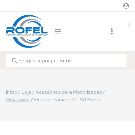
Skip
to
content
0
Products
search
Início
/
Loja
/
Acessórios para Motorizadas
/
Guiadores
/
Guiador Yamaha DT 50 Preto