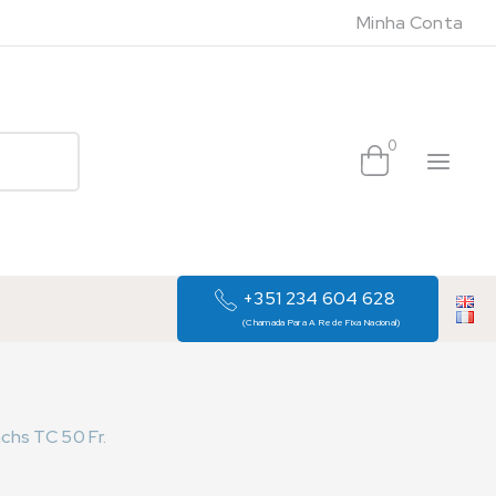
Minha Conta
0
+351 234 604 628
(Chamada Para A Rede Fixa Nacional)
hs TC 50 Fr.