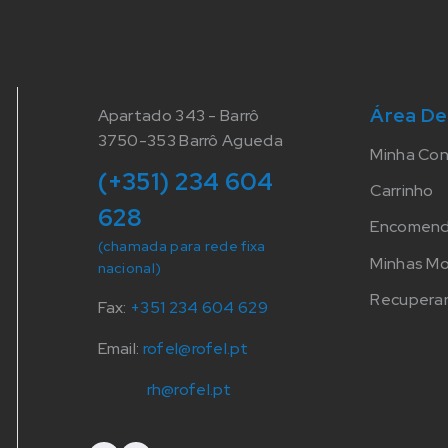
Área De
Apartado 343 - Barrô
3750-353 Barrô Agueda
Minha Co
(+351) 234 604
Carrinho
628
Encomen
(chamada para rede fixa
Minhas M
nacional)
Recuperar
Fax:
+351 234 604 629
Email:
rofel@rofel.pt
rh@rofel.pt