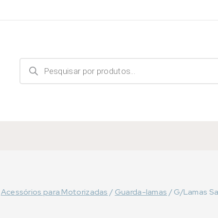
Products
search
Acessórios para Motorizadas
/
Guarda-lamas
/
G/Lamas Sac