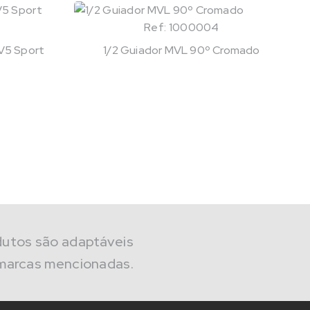
Ref: 1000004
V5 Sport
1/2 Guiador MVL 90º Cromado
dutos são adaptáveis
marcas mencionadas.