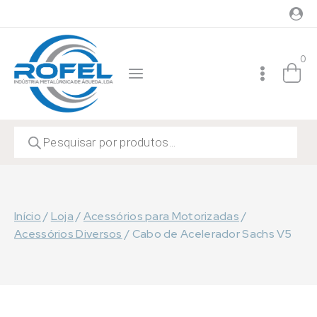
Skip
to
content
0
Products
search
Início
/
Loja
/
Acessórios para Motorizadas
/
Acessórios Diversos
/
Cabo de Acelerador Sachs V5