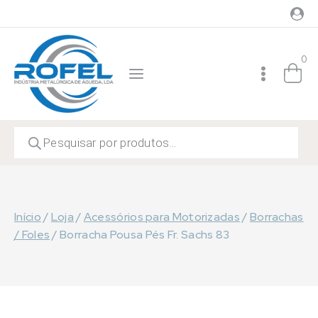
Skip
to
content
0
Products
search
Início
/
Loja
/
Acessórios para Motorizadas
/
Borrachas
/ Foles
/
Borracha Pousa Pés Fr. Sachs 83