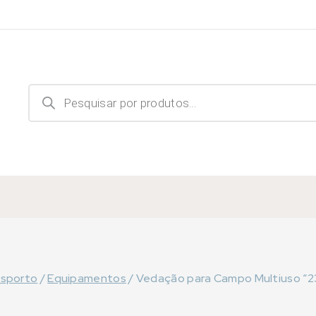
Products
search
sporto
/
Equipamentos
/
Vedação para Campo Multiuso “23.