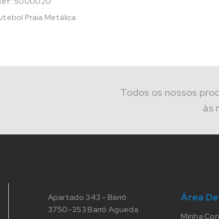
Ref: 5000020
Futebol Praia Metálica
Todos os nossos pro
às 
Área De
Apartado 343 - Barrô
3750-353 Barrô Agueda
Minha Co