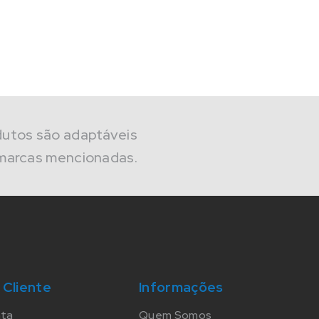
dutos são adaptáveis
marcas mencionadas.
 Cliente
Informações
nta
Quem Somos