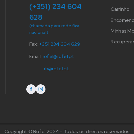
(+351) 234 604
Carrinho
628
Encomen
(chamada para rede fixa
Minhas M
nacional)
Recuperar
Fax:
+351 234 604 629
Email:
rofel@rofel.pt
rh@rofel.pt
Copyright © Rofel 2024 – Todos os direitos reservados