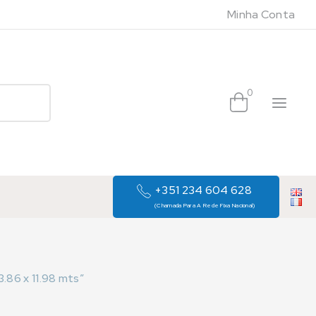
Minha Conta
0
+351 234 604 628
(Chamada Para A Rede Fixa Nacional)
86 x 11.98 mts”