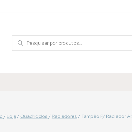
Products
search
io
/
Loja
/
Quadriciclos
/
Radiadores
/
Tampão P/ Radiador A