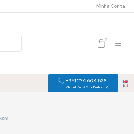
Minha Conta
0
+351 234 604 628
(Chamada Para A Rede Fixa Nacional)
ixam