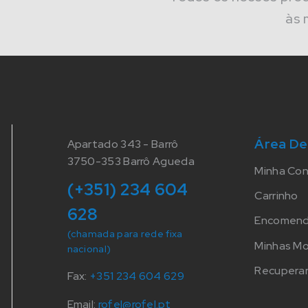
às 
Área De
Apartado 343 - Barrô
3750-353 Barrô Agueda
Minha Co
(+351) 234 604
Carrinho
628
Encomen
(chamada para rede fixa
Minhas M
nacional)
Recuperar
Fax:
+351 234 604 629
Email:
rofel@rofel.pt