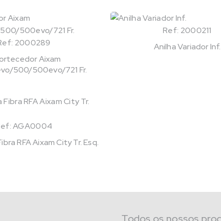
Ref: 2000211
Ref: 2000289
Anilha Variador Inf.
rtecedor Aixam
o/500/500evo/721 Fr.
Ref: AGA0004
bra RFA Aixam City Tr. Esq.
Todos os nossos pro