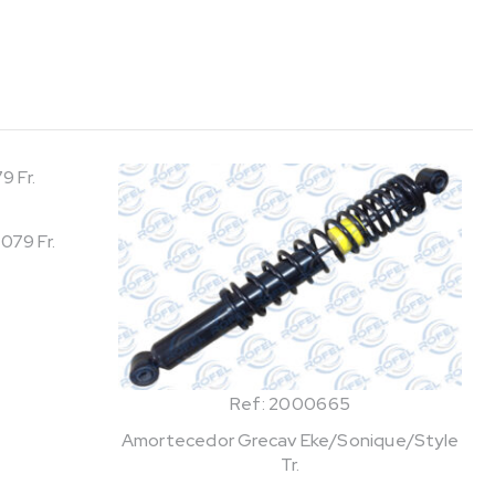
079 Fr.
Ref: 2000665
Amortecedor Grecav Eke/Sonique/Style
Tr.