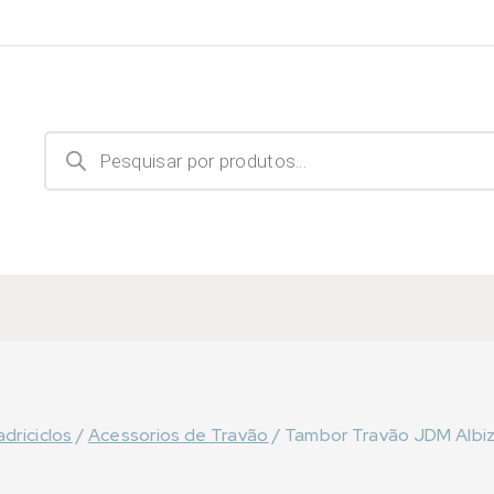
Products
search
driciclos
/
Acessorios de Travão
/
Tambor Travão JDM Albi