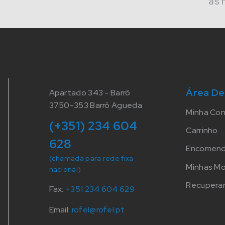
às 
Área De
Apartado 343 - Barrô
3750-353 Barrô Agueda
Minha Co
(+351) 234 604
Carrinho
628
Encomen
(chamada para rede fixa
Minhas M
nacional)
Recuperar
Fax:
+351 234 604 629
Email:
rofel@rofel.pt