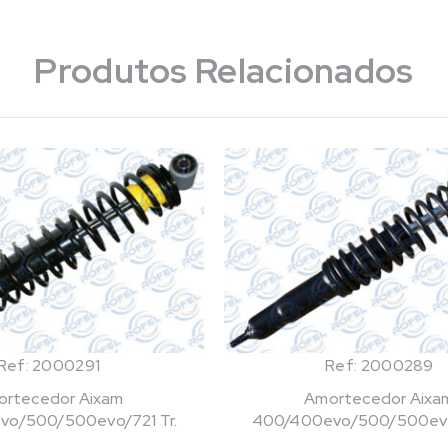
Produtos Relacionados
Ref: 2000291
Ref: 2000289
rtecedor Aixam
Amortecedor Aixa
o/500/500evo/721 Tr.
400/400evo/500/500evo/