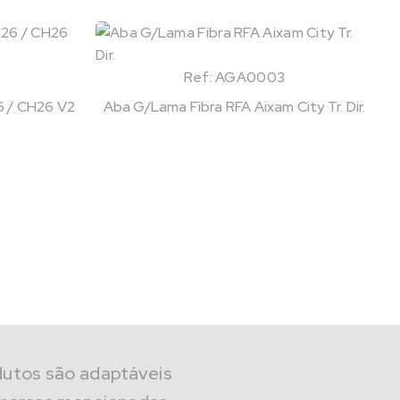
Ref: AGA0003
 / CH26 V2
Aba G/Lama Fibra RFA Aixam City Tr. Dir.
dutos são adaptáveis