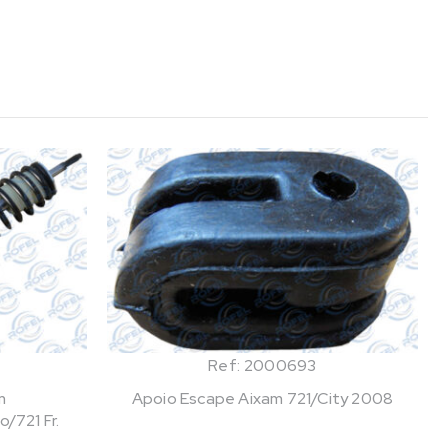
Ref: 2000693
m
Apoio Escape Aixam 721/City 2008
721 Fr.