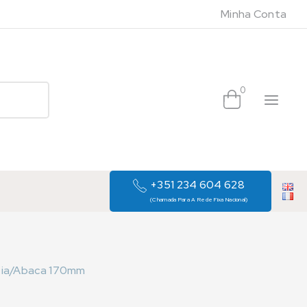
Minha Conta
0
+351 234 604 628
(Chamada Para A Rede Fixa Nacional)
zia/Abaca 170mm