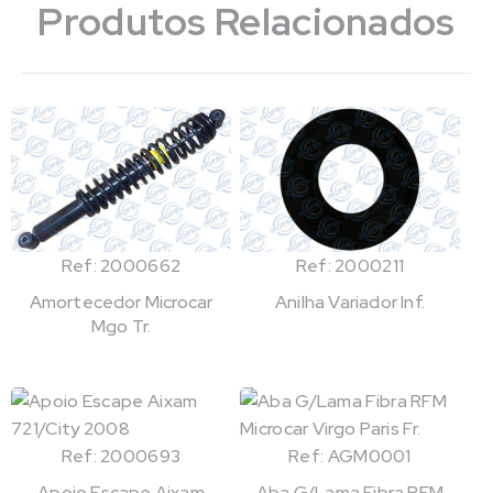
Produtos Relacionados
Ref: 2000662
Ref: 2000211
Amortecedor Microcar
Anilha Variador Inf.
Mgo Tr.
Ref: 2000693
Ref: AGM0001
Apoio Escape Aixam
Aba G/Lama Fibra RFM