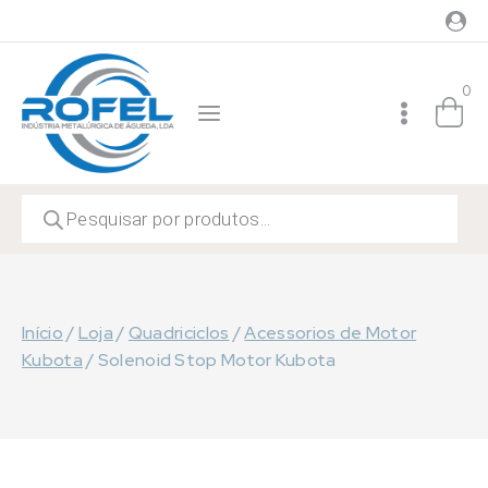
Skip
to
content
0
Products
search
Início
/
Loja
/
Quadriciclos
/
Acessorios de Motor
Kubota
/
Solenoid Stop Motor Kubota