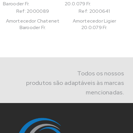
Ref: 2000089
Ref: 2000641
Amortecedor Chatenet
Amortecedor Ligier
Barooder Fr.
20.0.079 Fr.
Todos os nossos
produtos são adaptáveis às marcas
mencionadas.