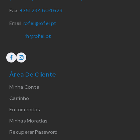
Fax:
+351 234 604 629
Email:
rofel@rofel.pt
rh@rofel.pt
Área De Cliente
Minha Conta
Carrinho
Encomendas
Minhas Moradas
Recuperar Password