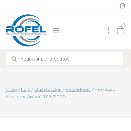
Skip
to
content
0
Products
search
Início
/
Loja
/
Quadriciclos
/
Radiadores
/
Proteção
Radiador Aixam 2016/2020