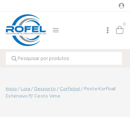
Skip
to
content
0
Products
search
Início
/
Loja
/
Desporto
/
Corfebol
/
Poste Korfball
Extensivo P/ Cesto Vime