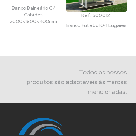
Banco Balneário C/
Cabides
Ref: 5000121
2000x1800x400mm
Banco Futebol 04 Lugares
Todos os nossos
produtos são adaptáveis às marcas
mencionadas.