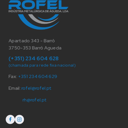
Apartado 343 - Barrô
3750-353 Barrô Agueda
(+351) 234 604 628
(chamada para rede fixa nacional)
Fax:
+351 234 604 629
Email:
rofel@rofel.pt
rh@rofel.pt