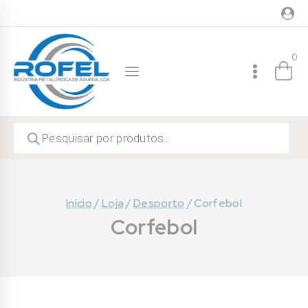
Skip
to
content
0
Products
search
Início
/
Loja
/
Desporto
/
Corfebol
Corfebol