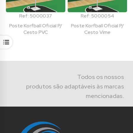
Ref: 5000037
Ref: 5000054
Poste Korfball Oficial P/
Poste Korfball Oficial P/
Cesto PVC
Cesto Vime
Todos os nossos
produtos são adaptáveis às marcas
mencionadas.