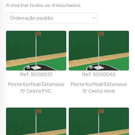
A mostrar todos os 4 resultados
Ref: 5000051
Ref: 5000063
Poste Korfball Extensivo
Poste Korfball Extensivo
P/ Cesto PVC
P/ Cesto Vime