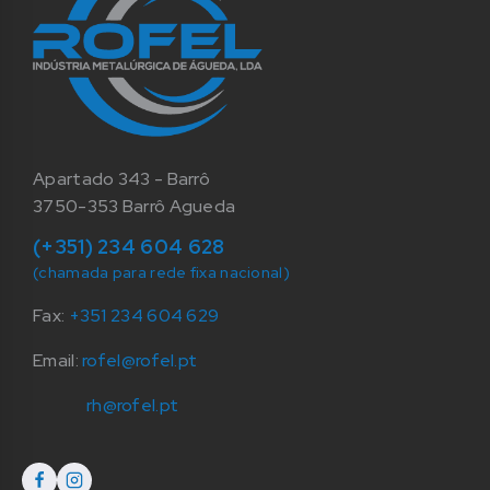
Apartado 343 - Barrô
3750-353 Barrô Agueda
(+351) 234 604 628
(chamada para rede fixa nacional)
Fax:
+351 234 604 629
Email:
rofel@rofel.pt
rh@rofel.pt