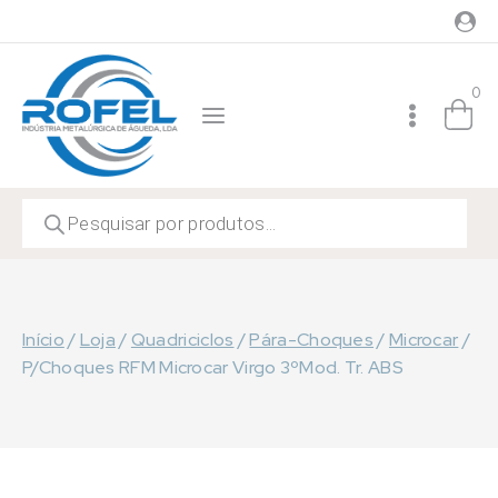
Skip
to
content
0
Products
search
Início
/
Loja
/
Quadriciclos
/
Pára-Choques
/
Microcar
/
P/Choques RFM Microcar Virgo 3ºMod. Tr. ABS