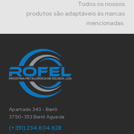
Todos os nossos
produtos são adaptáveis às marcas
mencionadas.
Apartado 343 - Barrô
3750-353 Barrô Agueda
(+351) 234 604 628