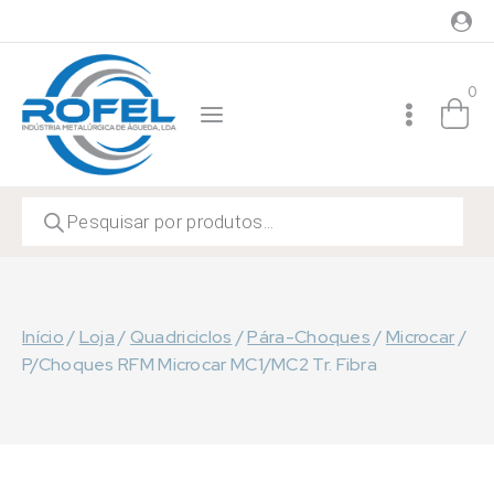
Skip
to
content
0
Products
search
Início
/
Loja
/
Quadriciclos
/
Pára-Choques
/
Microcar
/
P/Choques RFM Microcar MC1/MC2 Tr. Fibra