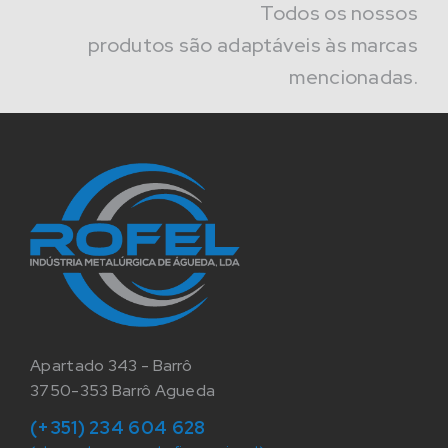
Todos os nossos
produtos são adaptáveis às marcas
mencionadas.
Apartado 343 - Barrô
3750-353 Barrô Agueda
(+351) 234 604 628