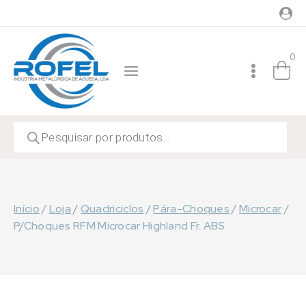
Skip
to
content
0
Products
search
Início
/
Loja
/
Quadriciclos
/
Pára-Choques
/
Microcar
/
P/Choques RFM Microcar Highland Fr. ABS