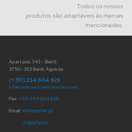
Todos os nossos
produtos são adaptáveis às marcas
mencionadas.
Apartado 343 - Barrô
3750-353 Barrô Agueda
(+351) 234 604 628
(chamada para rede fixa nacional)
Fax:
+351 234 604 629
Email:
rofel@rofel.pt
rh@rofel.pt