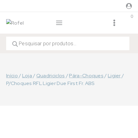
Skip
to
0
content
Products
search
Início
/
Loja
/
Quadriciclos
/
Pára-Choques
/
Ligier
/
P/Choques RFL Ligier Due First Fr. ABS