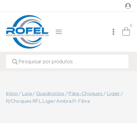
Skip
to
content
0
Products
search
Início
/
Loja
/
Quadriciclos
/
Pára-Choques
/
Ligier
/
P/Choques RFL Ligier Ambra Fr. Fibra