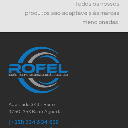
Todos os nossos
produtos são adaptáveis às marcas
mencionadas.
Apartado 343 - Barrô
3750-353 Barrô Agueda
(+351) 234 604 628